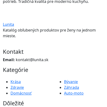
potrieb. Tradičná kvalita pre modernú kuchyňu.
Lunita
Katalóg obľubených produktov pre ženy na jednom
mieste.
Kontakt
Email:
kontakt@lunita.sk
Kategórie
Krása
Bývanie
Zdravie
Záhrada
Domácnosť
Auto-moto
Dôležité