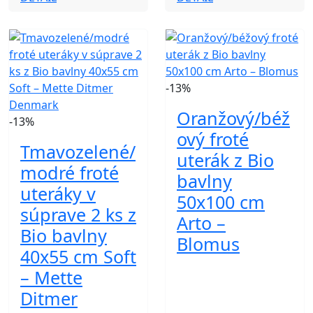
-13%
Oranžový/béž
-13%
ový froté
Tmavozelené/
uterák z Bio
modré froté
bavlny
uteráky v
50x100 cm
súprave 2 ks z
Arto –
Bio bavlny
Blomus
40x55 cm Soft
– Mette
Ditmer