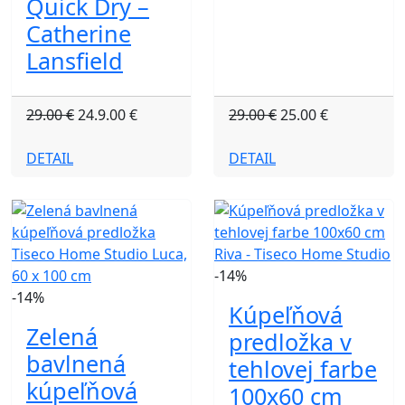
Quick Dry –
Catherine
Lansfield
29.00 €
24.9.00 €
29.00 €
25.00 €
DETAIL
DETAIL
-14%
-14%
Kúpeľňová
Zelená
predložka v
bavlnená
tehlovej farbe
kúpeľňová
100x60 cm