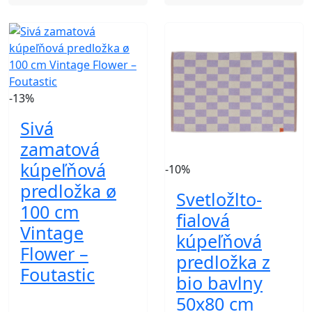
-13%
Sivá
zamatová
kúpeľňová
-10%
predložka ø
Svetložlto-
100 cm
fialová
Vintage
kúpeľňová
Flower –
predložka z
Foutastic
bio bavlny
50x80 cm