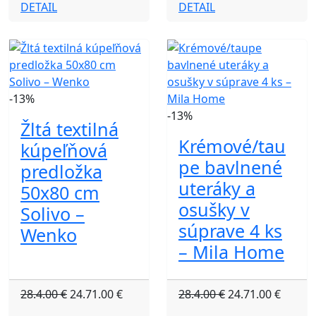
DETAIL
DETAIL
-13%
-13%
Žltá textilná
Krémové/tau
kúpeľňová
pe bavlnené
predložka
uteráky a
50x80 cm
osušky v
Solivo –
súprave 4 ks
Wenko
– Mila Home
28.4.00 €
24.71.00 €
28.4.00 €
24.71.00 €