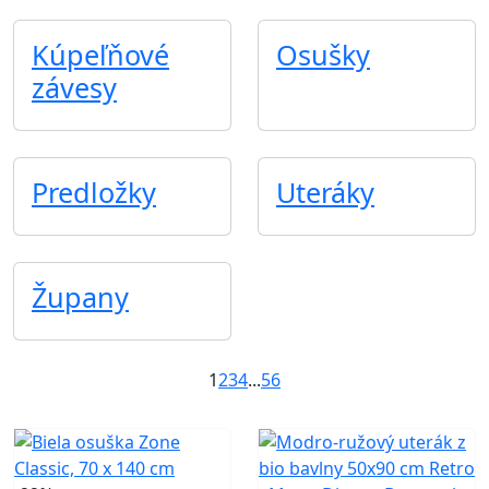
Kúpeľňové
Osušky
závesy
Predložky
Uteráky
Župany
1
2
3
4
...
5
6