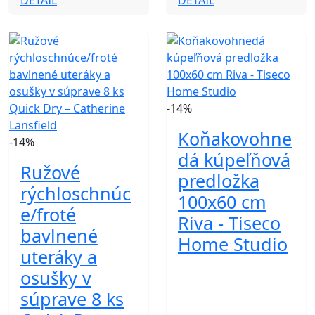
DETAIL
DETAIL
-14%
Koňakovohne
-14%
dá kúpeľňová
Ružové
predložka
rýchloschnúc
100x60 cm
e/froté
Riva - Tiseco
bavlnené
Home Studio
uteráky a
osušky v
súprave 8 ks