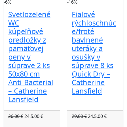
-6%
-16%
Svetlozelené
Fialové
WC
rýchloschnúc
kúpeľňové
e/froté
predložky z
bavlnené
pamäťovej
uteráky a
peny v
osušky v
súprave 2 ks
súprave 8 ks
50x80 cm
Quick Dry –
Anti-Bacterial
Catherine
– Catherine
Lansfield
Lansfield
26.00 €
24.5.00 €
29.00 €
24.5.00 €