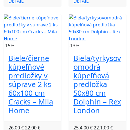
DETAIL
DETAIL
-15%
-13%
Biele/čierne
Biela/tyrkysov
kúpeľňové
omodrá
predložky v
kúpeľňová
súprave 2 ks
predložka
60x100 cm
50x80 cm
Cracks – Mila
Dolphin – Rex
Home
London
26.00 €
22.00 €
25.4.00 €
22.1.00 €