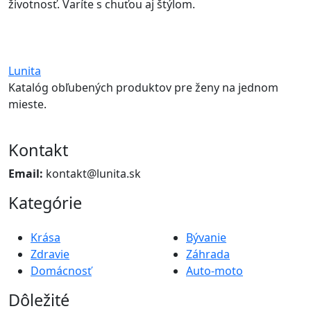
životnosť. Varíte s chuťou aj štýlom.
Lunita
Katalóg obľubených produktov pre ženy na jednom
mieste.
Kontakt
Email:
kontakt@lunita.sk
Kategórie
Krása
Bývanie
Zdravie
Záhrada
Domácnosť
Auto-moto
Dôležité