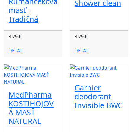
Rumančeková
Shower clean
masť -
Tradičná
3.29 €
3.29 €
DETAIL
DETAIL
Garnier
MedPharma
deodorant
KOSTIHOJOV
Invisible BWC
Á MASŤ
NATURAL