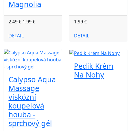
Magnolia
2.49 €
1.99 €
1.99 €
DETAIL
DETAIL
Pedik Krém
Na Nohy
Calypso Aqua
Massage
viskózní
koupelová
houba -
sprchový gél