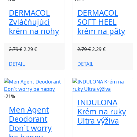
DERMACOL
DERMACOL
Zvláčňujúci
SOFT HEEL
krém na nohy
krém na päty
2.79 €
2.29 €
2.79 €
2.29 €
DETAIL
DETAIL
-21%
INDULONA
Men Agent
Krém na ruky
Deodorant
Ultra výživa
Don´t worry