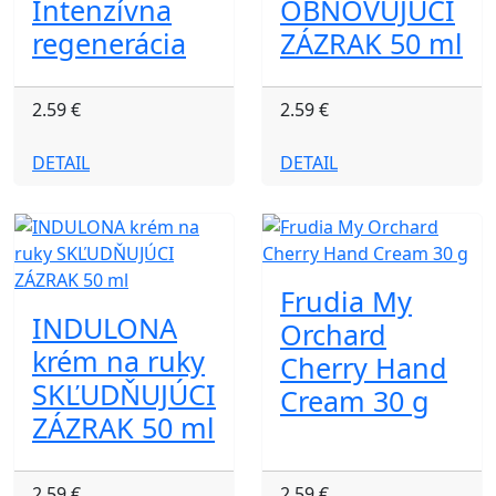
Intenzívna
OBNOVUJÚCI
regenerácia
ZÁZRAK 50 ml
2.59 €
2.59 €
DETAIL
DETAIL
Frudia My
INDULONA
Orchard
krém na ruky
Cherry Hand
SKĽUDŇUJÚCI
Cream 30 g
ZÁZRAK 50 ml
2.59 €
2.59 €