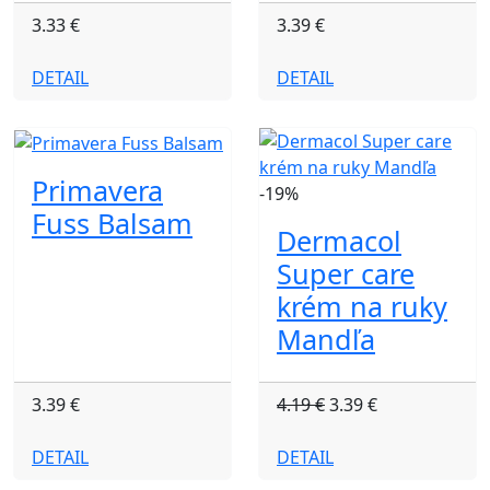
3.33 €
3.39 €
DETAIL
DETAIL
Primavera
-19%
Fuss Balsam
Dermacol
Super care
krém na ruky
Mandľa
3.39 €
4.19 €
3.39 €
DETAIL
DETAIL