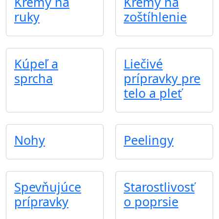
Krémy na
Krémy na
ruky
zoštíhlenie
Kúpeľ a
Liečivé
sprcha
prípravky pre
telo a pleť
Nohy
Peelingy
Spevňujúce
Starostlivosť
prípravky
o poprsie