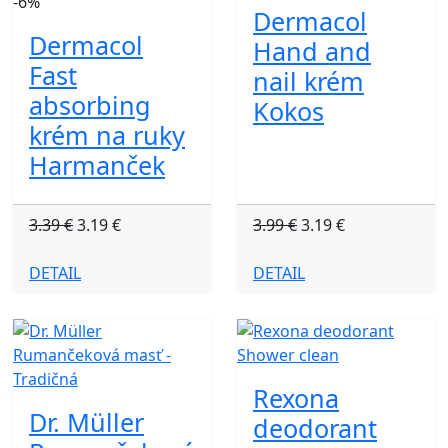
-6%
Dermacol
Dermacol
Hand and
Fast
nail krém
absorbing
Kokos
krém na ruky
Harmanček
3.39 €
3.19 €
3.99 €
3.19 €
DETAIL
DETAIL
Rexona
Dr. Müller
deodorant