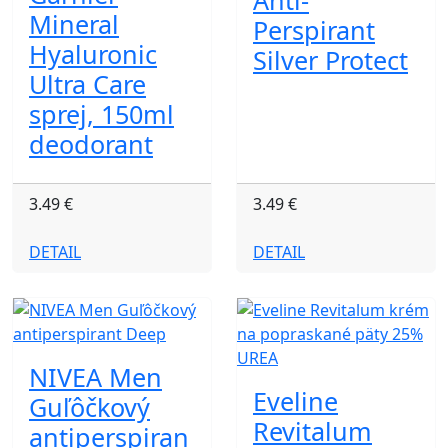
Anti-
Mineral
Perspirant
Hyaluronic
Silver Protect
Ultra Care
sprej, 150ml
deodorant
3.49 €
3.49 €
DETAIL
DETAIL
NIVEA Men
Eveline
Guľôčkový
Revitalum
antiperspiran