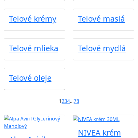
Telové krémy
Telové maslá
Telové mlieka
Telové mydlá
Telové oleje
1
2
3
4
...
7
8
NIVEA krém