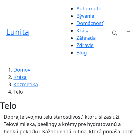
Auto-moto
Bývanie
Domácnosť
Lunita
Krása
Záhrada
Zdravie
Blog
Domov
Krása
Kozmetika
Telo
Telo
Doprajte svojmu telu starostlivosť, ktorú si zaslúži.
Telové mlieka, peelingy a krémy pre hydratovanú a
hebkú pokožku. Každodenná rutina, ktorá prináša pocit