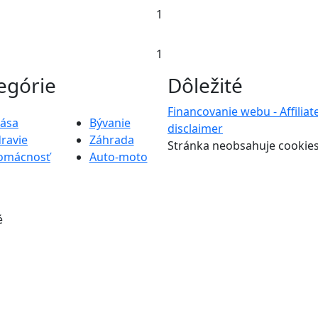
1
1
egórie
Dôležité
Financovanie webu - Affiliat
rása
Bývanie
disclaimer
ravie
Záhrada
Stránka neobsahuje cookie
omácnosť
Auto-moto
é