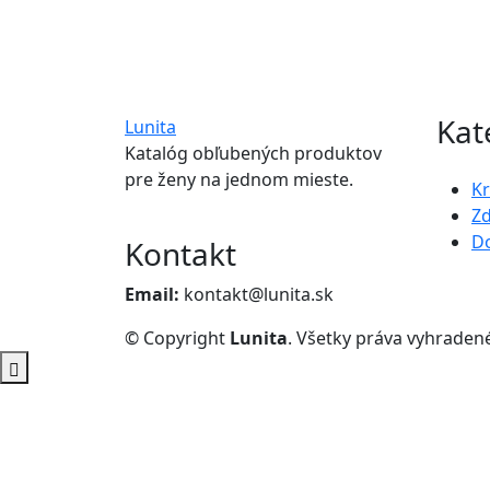
Kat
Lunita
Katalóg obľubených produktov
pre ženy na jednom mieste.
K
Zd
D
Kontakt
Email:
kontakt@lunita.sk
© Copyright
Lunita
. Všetky práva vyhraden