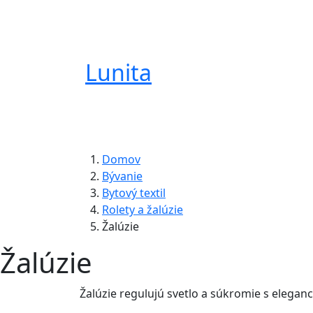
Lunita
Domov
Bývanie
Bytový textil
Rolety a žalúzie
Žalúzie
Žalúzie
Žalúzie regulujú svetlo a súkromie s eleganc