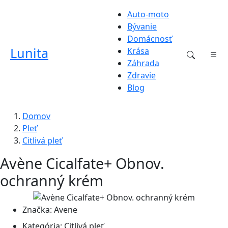
Auto-moto
Bývanie
Domácnosť
Lunita
Krása
Záhrada
Zdravie
Blog
Domov
Pleť
Citlivá pleť
Avène Cicalfate+ Obnov.
ochranný krém
Značka:
Avene
Kategória:
Citlivá pleť