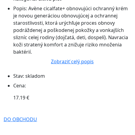
Popis:
Avène cicalfate+ obnovujúci ochranný krém
je novou generáciou obnovujúcej a ochrannej
starostlivosti, ktorá urýchľuje proces obnovy
podráždenej a poškodenej pokožky a vonkajších
slizníc celej rodiny (dojčatá, deti, dospelí). Navracia
koži stratený komfort a znižuje riziko množenia
baktérií.
Zobraziť celý popis
Stav:
skladom
Cena:
17.19 €
DO OBCHODU