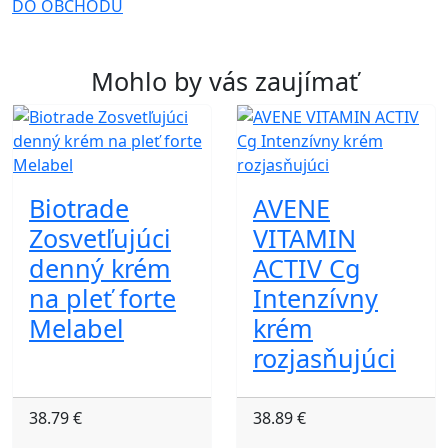
DO OBCHODU
Mohlo by vás zaujímať
Biotrade
AVENE
Zosvetľujúci
VITAMIN
denný krém
ACTIV Cg
na pleť forte
Intenzívny
Melabel
krém
rozjasňujúci
38.79 €
38.89 €