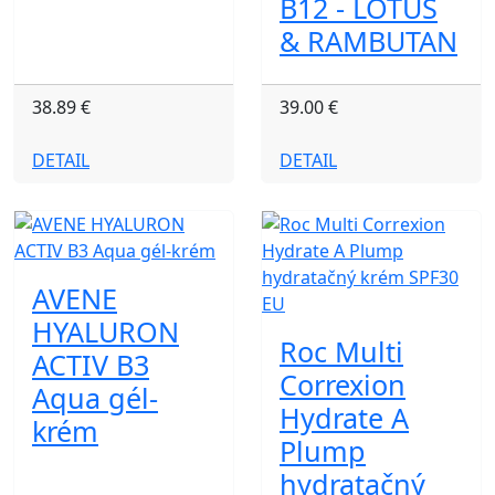
B12 - LOTUS
& RAMBUTAN
38.89 €
39.00 €
DETAIL
DETAIL
AVENE
HYALURON
Roc Multi
ACTIV B3
Correxion
Aqua gél-
Hydrate A
krém
Plump
hydratačný