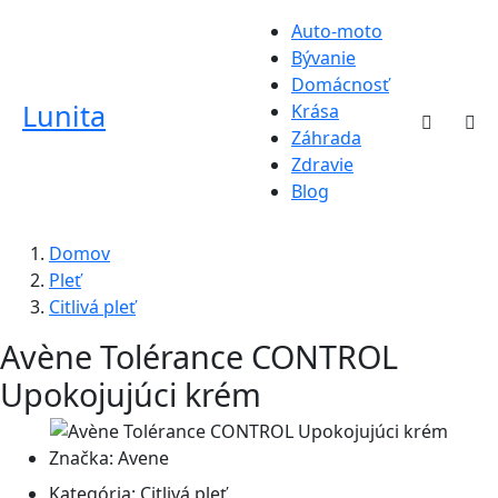
Auto-moto
Bývanie
Domácnosť
Lunita
Krása
Záhrada
Zdravie
Blog
Domov
Pleť
Citlivá pleť
Avène Tolérance CONTROL
Upokojujúci krém
Značka:
Avene
Kategória:
Citlivá pleť