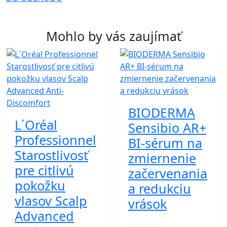
Mohlo by vás zaujímať
BIODERMA
L´Oréal
Sensibio AR+
Professionnel
BI-sérum na
Starostlivosť
zmiernenie
pre citlivú
začervenania
pokožku
a redukciu
vlasov Scalp
vrások
Advanced