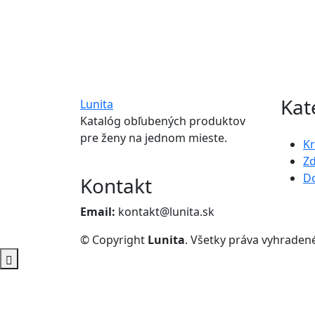
Kat
Lunita
Katalóg obľubených produktov
pre ženy na jednom mieste.
K
Zd
D
Kontakt
Email:
kontakt@lunita.sk
© Copyright
Lunita
. Všetky práva vyhraden