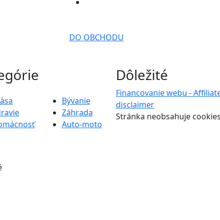
DO OBCHODU
egórie
Dôležité
Financovanie webu - Affiliat
rása
Bývanie
disclaimer
ravie
Záhrada
Stránka neobsahuje cookie
omácnosť
Auto-moto
é