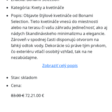
Kategória:
Kvety a kvetináče
Popis:
Objavte štýlové kvetináče od Bonami
Selection. Tieto kvetináče vnesú do miestnosti
alebo na terasu či vašu záhradu jedinečnosť, ako aj
nádych škandinávskeho minimalizmu a elegancie.
Zároveň v spodnej časti disponujú otvorom na
ľahký odtok vody. Dekorácie sú práve tým prvkom,
čo exteriéru vtlačí osobitý vzhľad, tak na ne
nezabúdajme.
Zobraziť celý popis
Stav:
skladom
Cena:
83.00 €
72.21.00 €