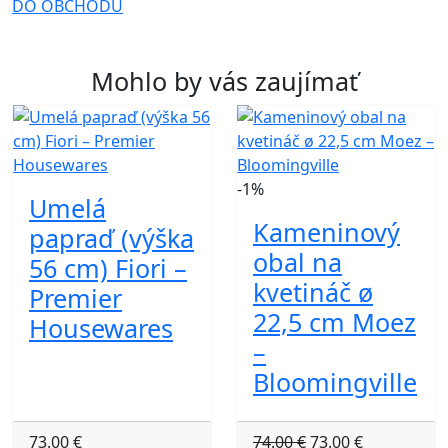
DO OBCHODU
Mohlo by vás zaujímať
-1%
Umelá
Kameninový
papraď (výška
obal na
56 cm) Fiori –
kvetináč ø
Premier
22,5 cm Moez
Housewares
–
Bloomingville
73.00 €
74.00 €
73.00 €