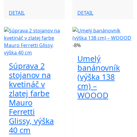
DETAIL
DETAIL
-8%
Umelý
Súprava 2
banánovník
stojanov na
(výška 138
kvetináč v
cm) –
zlatej farbe
WOOOD
Mauro
Ferretti
Glissy, výška
40 cm