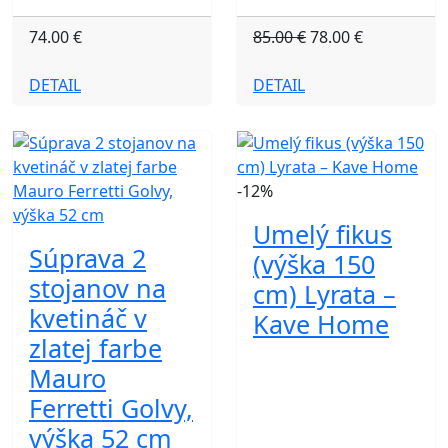
74.00 €
85.00 €
78.00 €
DETAIL
DETAIL
-12%
Umelý fikus
Súprava 2
(výška 150
stojanov na
cm) Lyrata –
kvetináč v
Kave Home
zlatej farbe
Mauro
Ferretti Golvy,
výška 52 cm