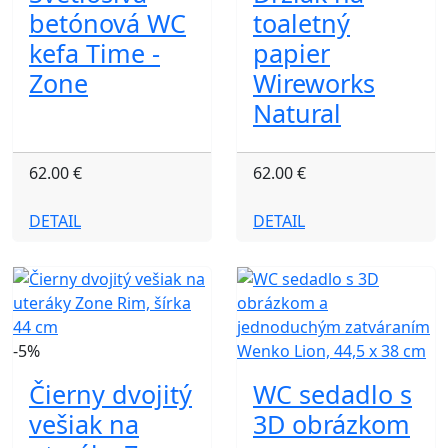
betónová WC
toaletný
kefa Time -
papier
Zone
Wireworks
Natural
62.00 €
62.00 €
DETAIL
DETAIL
-5%
Čierny dvojitý
WC sedadlo s
vešiak na
3D obrázkom