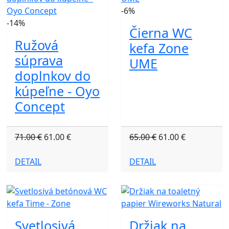
-6%
-14%
Čierna WC
Ružová
kefa Zone
súprava
UME
doplnkov do
kúpeľne - Oyo
Concept
71.00 €
61.00 €
65.00 €
61.00 €
DETAIL
DETAIL
Svetlosivá
Držiak na