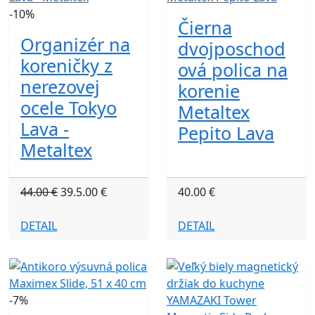
-10%
Čierna
Organizér na
dvojposchod
koreničky z
ová polica na
nerezovej
korenie
ocele Tokyo
Metaltex
Lava -
Pepito Lava
Metaltex
44.00 €
39.5.00 €
40.00 €
DETAIL
DETAIL
-7%