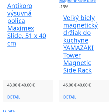
Antikoro
-13%
výsuvná
Veľký biely
polica
magnetický
Maximex
držiak do
Slide, 51 x 40
kuchyne
cm
YAMAZAKI
Tower
Magnetic
Side Rack
43.00 €
40.00 €
46.00 €
40.00 €
DETAIL
DETAIL
Lunita