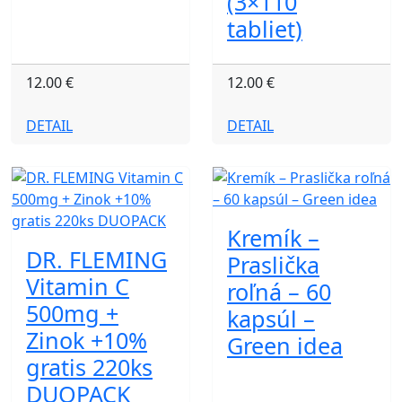
(3×110
tabliet)
12.00 €
12.00 €
DETAIL
DETAIL
Kremík –
DR. FLEMING
Praslička
Vitamin C
roľná – 60
500mg +
kapsúl –
Zinok +10%
Green idea
gratis 220ks
DUOPACK