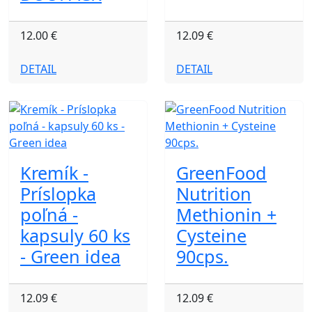
12.00 €
12.09 €
DETAIL
DETAIL
Kremík -
GreenFood
Príslopka
Nutrition
poľná -
Methionin +
kapsuly 60 ks
Cysteine
- Green idea
90cps.
12.09 €
12.09 €