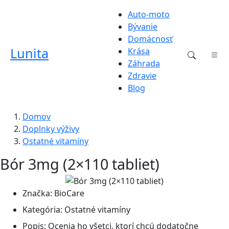
Auto-moto
Bývanie
Domácnosť
Lunita
Krása
Záhrada
Zdravie
Blog
Domov
Doplnky výživy
Ostatné vitamíny
Bór 3mg (2×110 tabliet)
Značka:
BioCare
Kategória:
Ostatné vitamíny
Popis:
Ocenia ho všetci, ktorí chcú dodatočne