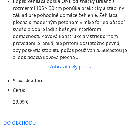
Popis:
Žehliaca doska ONE od značky Brilanz s
rozmermi 105 × 30 cm ponúka praktický a stabilný
základ pre pohodlné domáce žehlenie. Žehliaca
plocha s moderným poťahom v mixe farieb pôsobí
sviežo a dobre ladí s bežným interiérom
domácnosti. Kovová konštrukcia v striebornom
prevedení je ľahká, ale pritom dostatočne pevná,
aby poskytla stabilitu počas používania. Súčasťou je
aj odkladacia kovová plocha ...
Zobraziť celý popis
Stav:
skladom
Cena:
29.99 €
DO OBCHODU