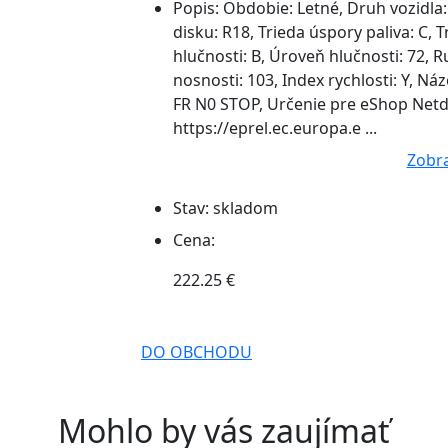
Popis:
Obdobie: Letné, Druh vozidla:
disku: R18, Trieda úspory paliva: C, T
hlučnosti: B, Úroveň hlučnosti: 72, Ru
nosnosti: 103, Index rychlosti: Y, 
FR N0 STOP, Určenie pre eShop Netde
https://eprel.ec.europa.e ...
Zobra
Stav:
skladom
Cena:
222.25 €
DO OBCHODU
Mohlo by vás zaujímať