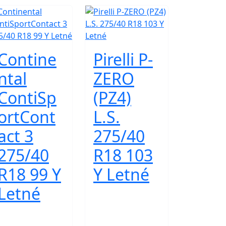
Contine
Pirelli P-
ntal
ZERO
ContiSp
(PZ4)
ortCont
L.S.
act 3
275/40
275/40
R18 103
R18 99 Y
Y Letné
Letné