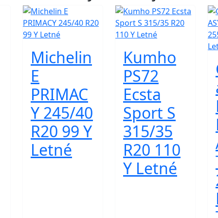
Michelin
Kumho
E
PS72
PRIMAC
Ecsta
Y 245/40
Sport S
R20 99 Y
315/35
Letné
R20 110
Y Letné