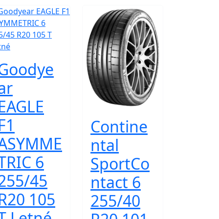
Goodye
ar
EAGLE
F1
Contine
ASYMME
ntal
TRIC 6
SportCo
255/45
ntact 6
R20 105
255/40
T Letné