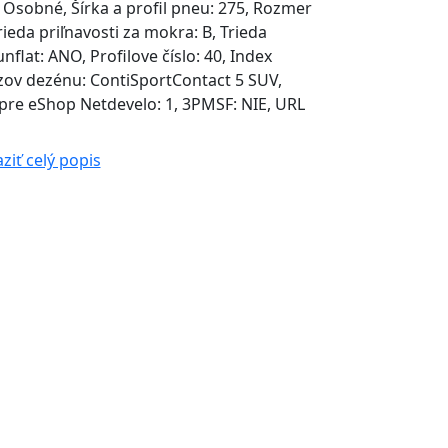
 Osobné, Šírka a profil pneu: 275, Rozmer
rieda priľnavosti za mokra: B, Trieda
nflat: ANO, Profilove číslo: 40, Index
ázov dezénu: ContiSportContact 5 SUV,
re eShop Netdevelo: 1, 3PMSF: NIE, URL
ziť celý popis