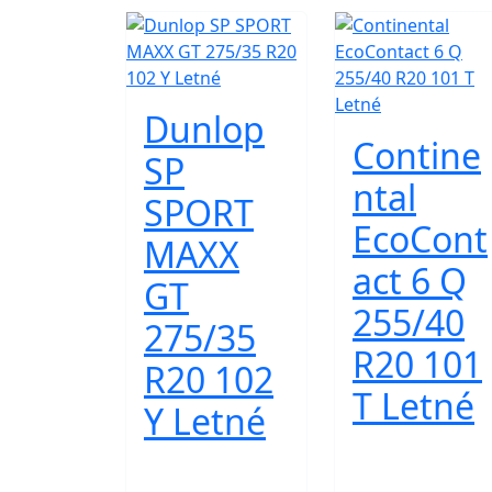
Dunlop
Contine
SP
ntal
SPORT
EcoCont
MAXX
act 6 Q
GT
255/40
275/35
R20 101
R20 102
T Letné
Y Letné