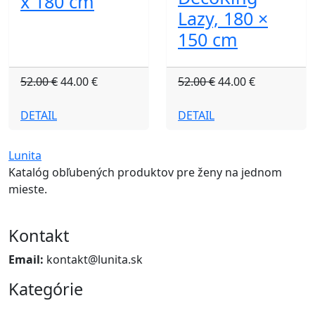
x 180 cm
Lazy, 180 ×
150 cm
52.00 €
44.00 €
52.00 €
44.00 €
DETAIL
DETAIL
Lunita
Katalóg obľubených produktov pre ženy na jednom
mieste.
Kontakt
Email:
kontakt@lunita.sk
Kategórie