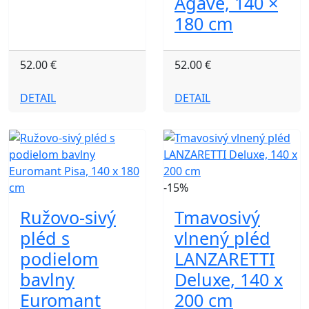
Agave, 140 ×
180 cm
52.00 €
52.00 €
DETAIL
DETAIL
-15%
Ružovo-sivý
Tmavosivý
pléd s
vlnený pléd
podielom
LANZARETTI
bavlny
Deluxe, 140 x
Euromant
200 cm