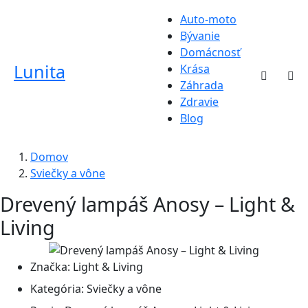
Auto-moto
Bývanie
Domácnosť
Lunita
Krása
Záhrada
Zdravie
Blog
Domov
Sviečky a vône
Drevený lampáš Anosy – Light &
Living
Značka:
Light & Living
Kategória:
Sviečky a vône