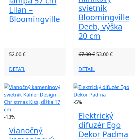
lampa 57 cm
svietnik
Lilan –
Bloomingville
Bloomingville
Deeb, výška
20 cm
52.00 €
67.00 €
53.00 €
DETAIL
DETAIL
-5%
Elektrický
-13%
difuzér Ego
Vianočný
Dekor Padma