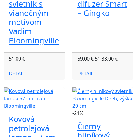
svietnik s
difuzér Smart
vianočným
– Gingko
motívom
Vadim –
Bloomingville
51.00 €
59.00 €
51.33.00 €
DETAIL
DETAIL
-21%
Kovová
Čierny
petrolejová
hliníkový