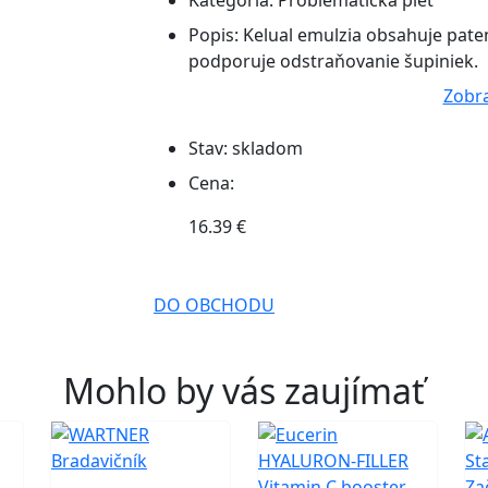
Kategória:
Problematická pleť
Popis:
Kelual emulzia obsahuje pate
podporuje odstraňovanie šupiniek.
Zobra
Stav:
skladom
Cena:
16.39 €
DO OBCHODU
Mohlo by vás zaujímať