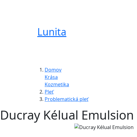
Lunita
Domov
Krása
Kozmetika
Pleť
Problematická pleť
Ducray Kélual Emulsion