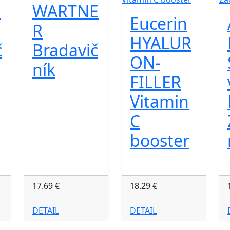
I
WARTNE
Eucerin
R
HYALUR
č
Bradavič
ON-
ník
FILLER
Vitamin
C
booster
17.69 €
18.29 €
DETAIL
DETAIL