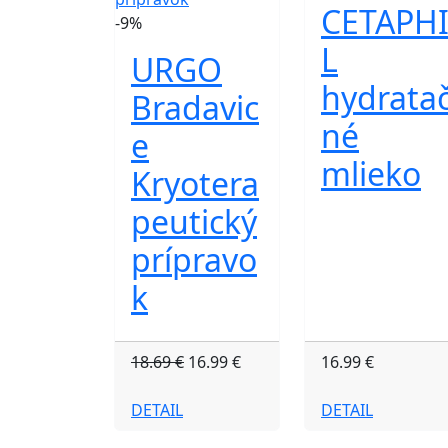
CETAPH
-9%
L
URGO
hydrata
Bradavic
né
e
mlieko
Kryotera
peutický
prípravo
k
18.69 €
16.99 €
16.99 €
DETAIL
DETAIL