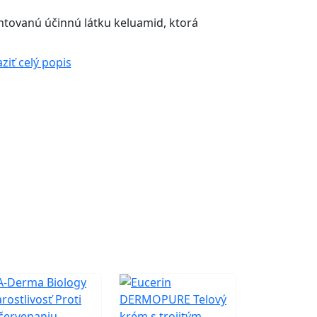
ntovanú účinnú látku keluamid, ktorá
ziť celý popis