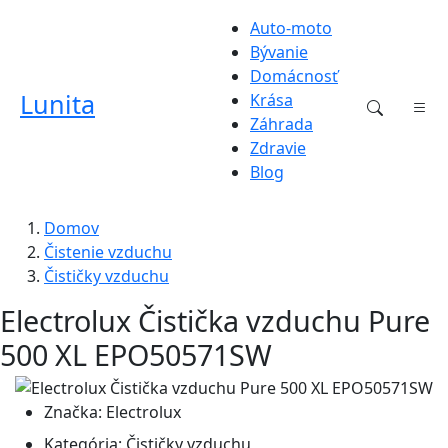
Auto-moto
Bývanie
Domácnosť
Lunita
Krása
Záhrada
Zdravie
Blog
Domov
Čistenie vzduchu
Čističky vzduchu
Electrolux Čistička vzduchu Pure
500 XL EPO50571SW
Značka:
Electrolux
Kategória:
Čističky vzduchu