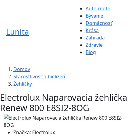
Auto-moto
Bývanie
Domácnosť
Lunita
Krása
Záhrada
Zdravie
Blog
Domov
Starostlivosť o bielizeň
Žehličky
Electrolux Naparovacia žehlička
Renew 800 E8SI2-8OG
Značka:
Electrolux