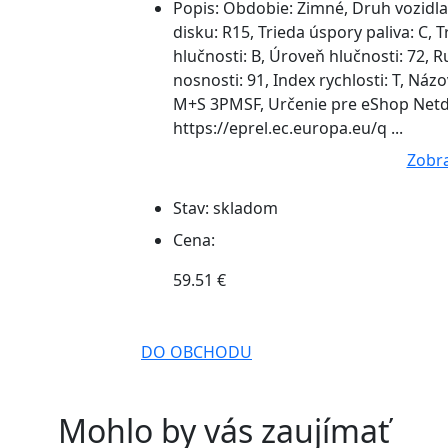
Popis:
Obdobie: Zimné, Druh vozidla:
disku: R15, Trieda úspory paliva: C, T
hlučnosti: B, Úroveň hlučnosti: 72, Ru
nosnosti: 91, Index rychlosti: T, 
M+S 3PMSF, Určenie pre eShop Netde
https://eprel.ec.europa.eu/q ...
Zobra
Stav:
skladom
Cena:
59.51 €
DO OBCHODU
Mohlo by vás zaujímať