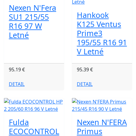
Nexen N'Fera
Hankook
SU1 215/55
K125 Ventus
R16 97 W
Prime3
Letné
195/55 R16 91
V Letné
95.19 €
95.39 €
DETAIL
DETAIL
Fulda
Nexen N'FERA
ECOCONTROL
Primus