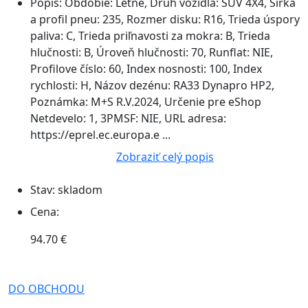
Popis:
Obdobie: Letné, Druh vozidla: SUV 4X4, Šírka
a profil pneu: 235, Rozmer disku: R16, Trieda úspory
paliva: C, Trieda priľnavosti za mokra: B, Trieda
hlučnosti: B, Úroveň hlučnosti: 70, Runflat: NIE,
Profilove číslo: 60, Index nosnosti: 100, Index
rychlosti: H, Názov dezénu: RA33 Dynapro HP2,
Poznámka: M+S R.V.2024, Určenie pre eShop
Netdevelo: 1, 3PMSF: NIE, URL adresa:
https://eprel.ec.europa.e ...
Zobraziť celý popis
Stav:
skladom
Cena:
94.70 €
DO OBCHODU