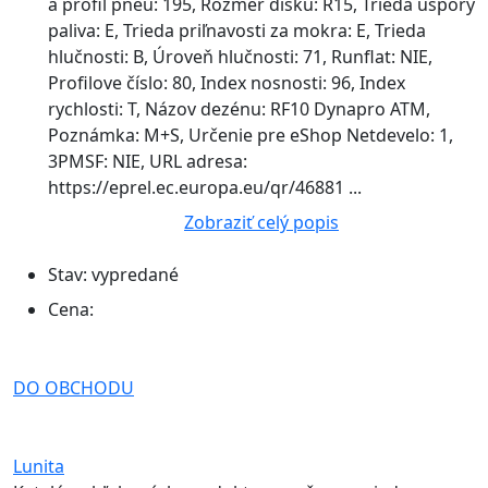
a profil pneu: 195, Rozmer disku: R15, Trieda úspory
paliva: E, Trieda priľnavosti za mokra: E, Trieda
hlučnosti: B, Úroveň hlučnosti: 71, Runflat: NIE,
Profilove číslo: 80, Index nosnosti: 96, Index
rychlosti: T, Názov dezénu: RF10 Dynapro ATM,
Poznámka: M+S, Určenie pre eShop Netdevelo: 1,
3PMSF: NIE, URL adresa:
https://eprel.ec.europa.eu/qr/46881 ...
Zobraziť celý popis
Stav:
vypredané
Cena:
DO OBCHODU
Lunita