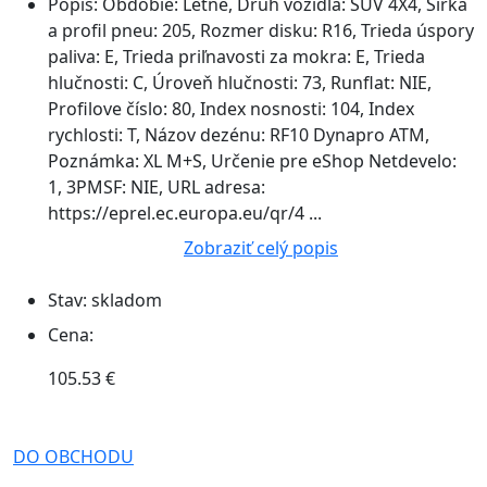
Popis:
Obdobie: Letné, Druh vozidla: SUV 4X4, Šírka
a profil pneu: 205, Rozmer disku: R16, Trieda úspory
paliva: E, Trieda priľnavosti za mokra: E, Trieda
hlučnosti: C, Úroveň hlučnosti: 73, Runflat: NIE,
Profilove číslo: 80, Index nosnosti: 104, Index
rychlosti: T, Názov dezénu: RF10 Dynapro ATM,
Poznámka: XL M+S, Určenie pre eShop Netdevelo:
1, 3PMSF: NIE, URL adresa:
https://eprel.ec.europa.eu/qr/4 ...
Zobraziť celý popis
Stav:
skladom
Cena:
105.53 €
DO OBCHODU