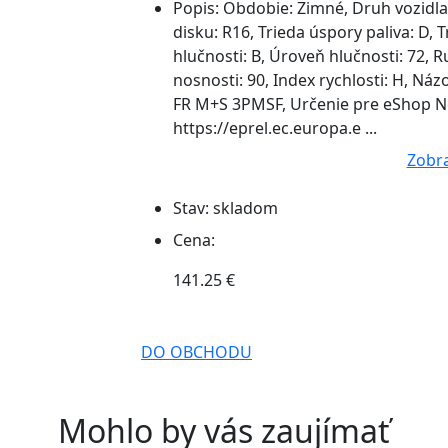
Popis:
Obdobie: Zimné, Druh vozidla:
disku: R16, Trieda úspory paliva: D, 
hlučnosti: B, Úroveň hlučnosti: 72, Ru
nosnosti: 90, Index rychlosti: H, N
FR M+S 3PMSF, Určenie pre eShop Ne
https://eprel.ec.europa.e ...
Zobra
Stav:
skladom
Cena:
141.25 €
DO OBCHODU
Mohlo by vás zaujímať