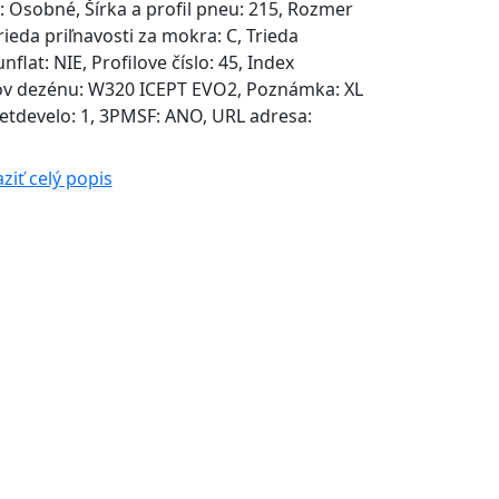
 Osobné, Šírka a profil pneu: 215, Rozmer
Trieda priľnavosti za mokra: C, Trieda
nflat: NIE, Profilove číslo: 45, Index
ázov dezénu: W320 ICEPT EVO2, Poznámka: XL
tdevelo: 1, 3PMSF: ANO, URL adresa:
ziť celý popis