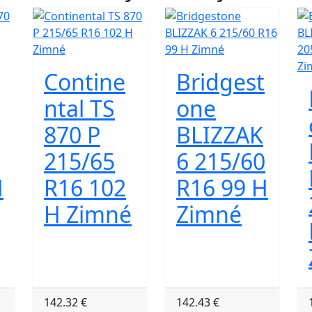
Contine
Bridgest
ntal TS
one
870 P
BLIZZAK
215/65
6 215/60
H
R16 102
R16 99 H
H Zimné
Zimné
142.32 €
142.43 €