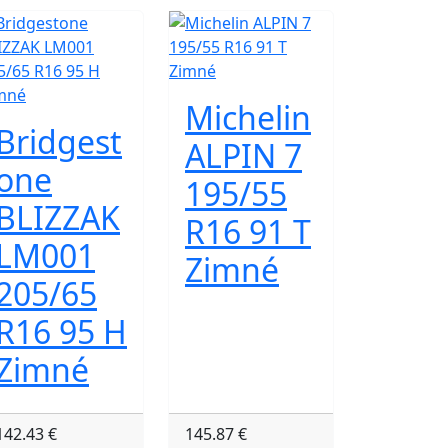
Michelin
Bridgest
ALPIN 7
one
195/55
BLIZZAK
R16 91 T
LM001
Zimné
205/65
R16 95 H
Zimné
142.43 €
145.87 €