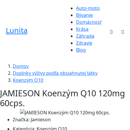
Auto-moto
Bývanie
Domácnosť
Lunita
Krása
Záhrada
Zdravie
Blog
Domov
Doplnky výživy podľa obsiahnutej látky
Koenzým Q10
JAMIESON Koenzým Q10 120mg
60cps.
Značka:
Jamieson
Kategória:
Koenzým Q10