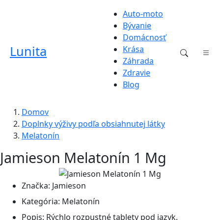
Auto-moto
Bývanie
Domácnosť
Lunita
Krása
Záhrada
Zdravie
Blog
Domov
Doplnky výživy podľa obsiahnutej látky
Melatonín
Jamieson Melatonín 1 Mg
Značka:
Jamieson
Kategória:
Melatonín
Popis:
Rýchlo rozpustné tablety pod jazyk.