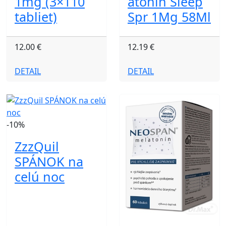
1mg (3×110
atonin Sleep
tabliet)
Spr 1Mg 58Ml
12.00 €
12.19 €
DETAIL
DETAIL
-10%
ZzzQuil
SPÁNOK na
celú noc