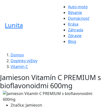
Auto-moto
Bývanie
Domácnosť
Lunita
Krása
Záhrada
Zdravie
Blog
Domov
Doplnky výživy
Vitamín C
Jamieson Vitamín C PREMIUM s
bioflavonoidmi 600mg
Značka:
Jamieson