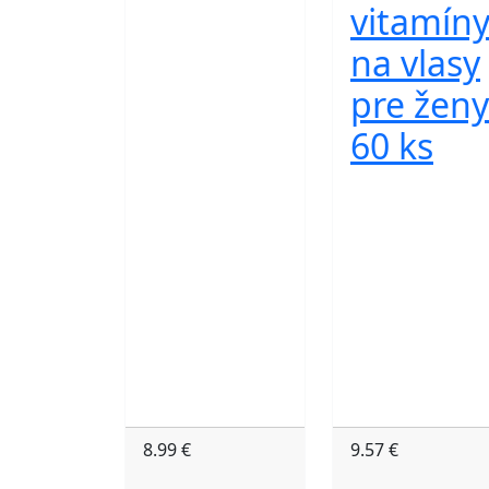
vitamín
na vlasy
pre ženy
60 ks
8.99 €
9.57 €