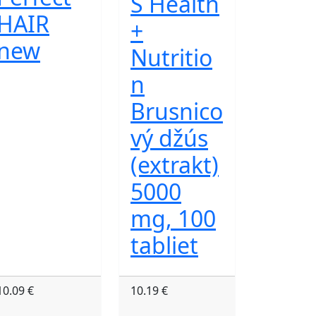
S Health
HAIR
+
new
Nutritio
n
Brusnico
vý džús
(extrakt)
5000
mg, 100
tabliet
10.09 €
10.19 €