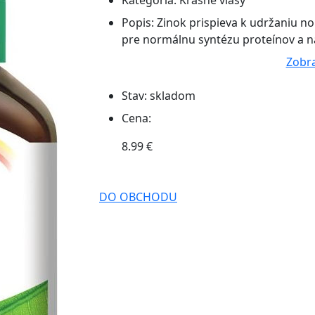
Kategória:
Krásne vlasy
Popis:
Zinok prispieva k udržaniu nor
pre normálnu syntézu proteínov a 
Zobra
Stav:
skladom
Cena:
8.99 €
DO OBCHODU