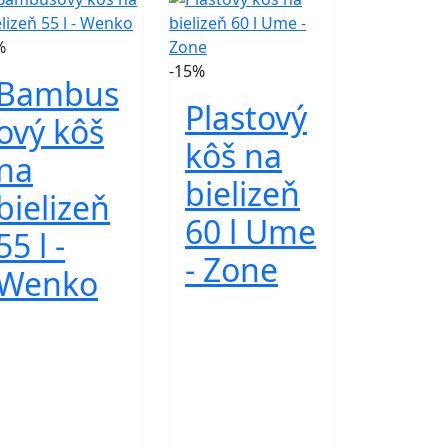
%
-15%
Bambus
Plastový
ový kôš
kôš na
na
bielizeň
bielizeň
60 l Ume
55 l -
- Zone
Wenko