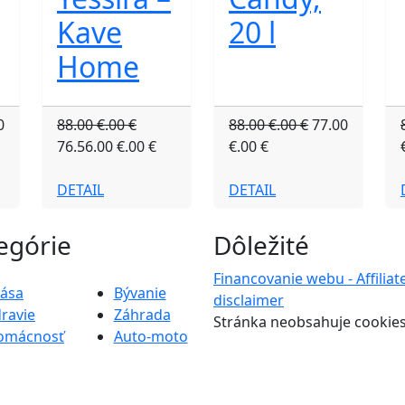
Kave
20 l
Home
0
88.00 €.00 €
88.00 €.00 €
77.00
76.56.00 €.00 €
€.00 €
DETAIL
DETAIL
egórie
Dôležité
Financovanie webu - Affiliat
rása
Bývanie
disclaimer
ravie
Záhrada
Stránka neobsahuje cookie
omácnosť
Auto-moto