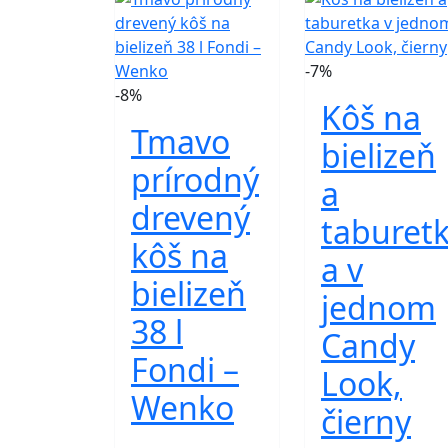
-7%
-8%
Kôš na
Tmavo
bielizeň
prírodný
a
drevený
taburet
kôš na
a v
bielizeň
jednom
38 l
Candy
Fondi –
Look,
Wenko
čierny