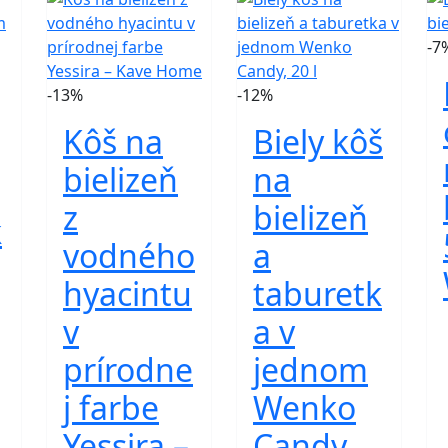
-7
-13%
-12%
Kôš na
Biely kôš
bielizeň
na
z
bielizeň
k
vodného
a
hyacintu
taburetk
v
a v
prírodne
jednom
j farbe
Wenko
Yessira –
Candy,