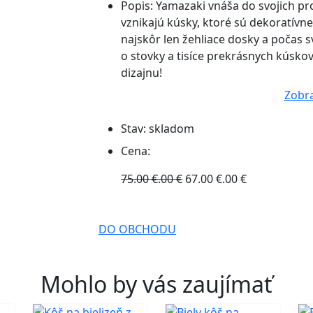
Popis:
Yamazaki vnáša do svojich pro
vznikajú kúsky, ktoré sú dekoratívn
najskôr len žehliace dosky a počas sv
o stovky a tisíce prekrásnych kúsko
dizajnu!
Zobra
Stav:
skladom
Cena:
75.00 €.00 €
67.00 €.00 €
DO OBCHODU
Mohlo by vás zaujímať