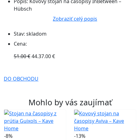
Popis:
Kovový stojan na časopisy InBetween –
Hübsch
Zobraziť celý popis
Stav:
skladom
Cena:
51.00 €
44.37.00 €
DO OBCHODU
Mohlo by vás zaujímať
-8%
-13%