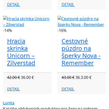
DETAIL
DETAIL
-14%
-16%
Hracia
Cestovné
skrinka
púzdro na
Unicorn –
šperky Nova -
Zilverstad
Remember
42.00 €
36.00 €
43.00 €
36.3.00 €
DETAIL
DETAIL
Lunita
Katalóg obľubených produktov pre ženy na jednom