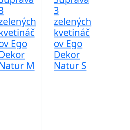
3
3
zelených
zelených
kvetináč
kvetináč
ov Ego
ov Ego
Dekor
Dekor
Natur M
Natur S