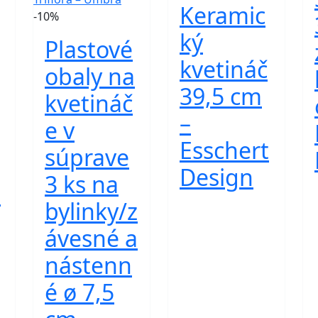
Keramic
-10%
ký
Plastové
kvetináč
obaly na
39,5 cm
kvetináč
–
e v
Esschert
súprave
Design
3 ks na
e
bylinky/z
ávesné a
nástenn
é ø 7,5