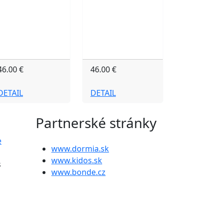
46.00 €
46.00 €
DETAIL
DETAIL
Partnerské stránky
e
www.dormia.sk
www.kidos.sk
s
www.bonde.cz