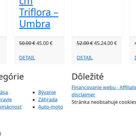
cm
Triflora –
Umbra
50.00 €
45.00 €
52.00 €
45.24.00 €
DETAIL
DETAIL
egórie
Dôležité
Financovanie webu - Affiliat
rása
Bývanie
disclaimer
ravie
Záhrada
Stránka neobsahuje cookie
omácnosť
Auto-moto
é