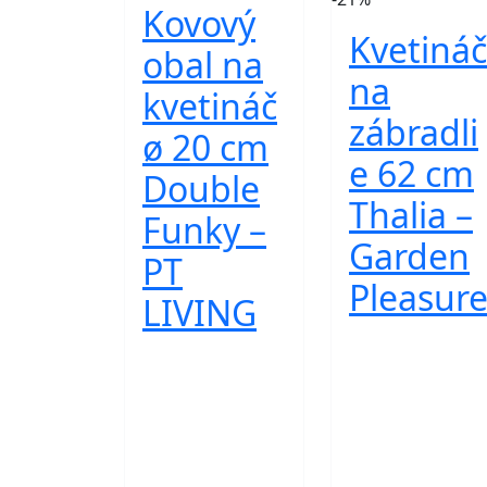
Kovový
Kvetináč
obal na
na
kvetináč
zábradli
ø 20 cm
e 62 cm
Double
Thalia –
Funky –
Garden
PT
Pleasur
LIVING