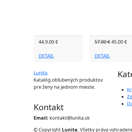
44.9.00 €
57.00 €
45.00 €
DETAIL
DETAIL
Kat
Lunita
Katalóg obľubených produktov
pre ženy na jednom mieste.
K
Zd
D
Kontakt
Email:
kontakt@lunita.sk
© Copyright
Lunita
. Všetky práva vyhraden