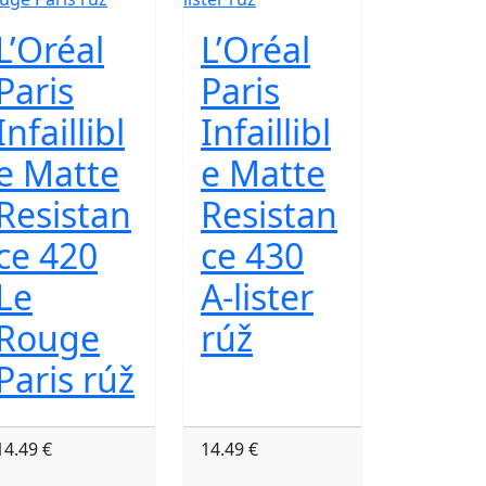
L’Oréal
L’Oréal
Paris
Paris
Infaillibl
Infaillibl
e Matte
e Matte
Resistan
Resistan
ce 420
ce 430
Le
A-lister
Rouge
rúž
Paris rúž
14.49 €
14.49 €