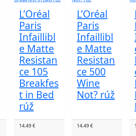
L’Oréal
L’Oréal
Paris
Paris
Infaillibl
Infaillibl
e Matte
e Matte
Resistan
Resistan
ce 105
ce 500
Breakfes
Wine
t in Bed
Not? rúž
rúž
14.49 €
14.49 €