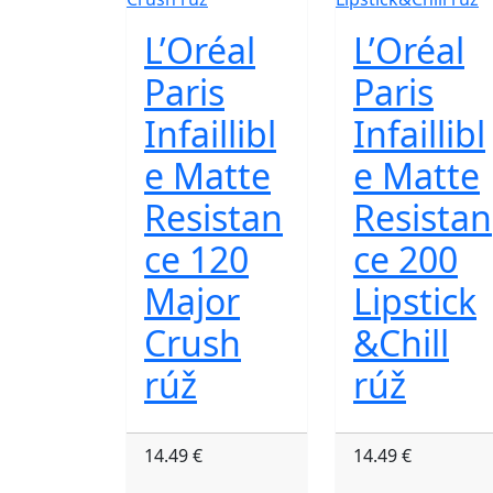
L’Oréal
L’Oréal
Paris
Paris
Infaillibl
Infaillibl
e Matte
e Matte
Resistan
Resistan
ce 120
ce 200
Major
Lipstick
Crush
&Chill
rúž
rúž
14.49 €
14.49 €