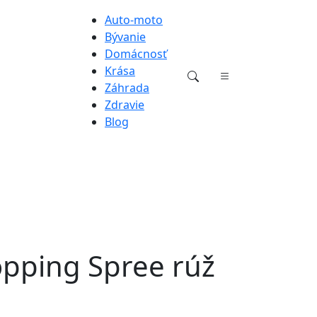
Auto-moto
Bývanie
Domácnosť
Krása
Záhrada
Zdravie
Blog
hopping Spree rúž