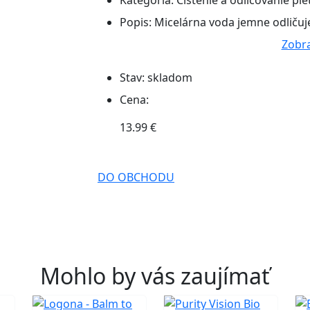
Kategória:
Čistenie a odličovanie plet
Popis:
Micelárna voda jemne odličuje
Zobra
Stav:
skladom
Cena:
13.99 €
DO OBCHODU
Mohlo by vás zaujímať