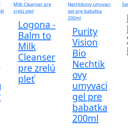
Logona -
Purity
Balm to
Vision
Milk
Bio
Cleanser
d
Nechtik
pre zrelú
ovy
pleť
g
umyvaci
r
gel pre
babatka
200ml