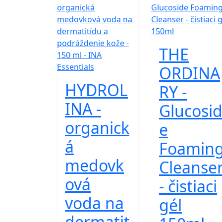
THE
ORDINA
HYDROL
RY -
INA -
Glucosi
organick
e
á
Foamin
medovk
Cleanse
ová
- čistiaci
voda na
gél
dermatit