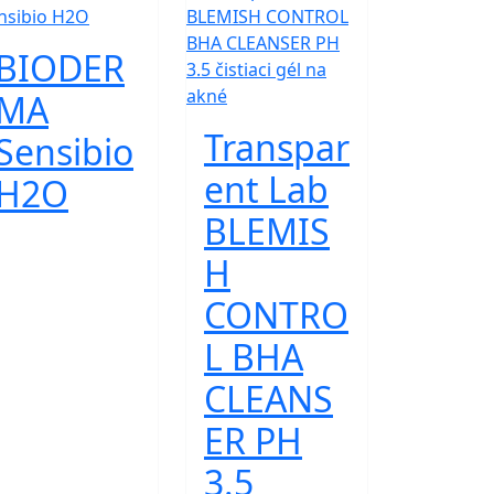
BIODER
MA
Transpar
Sensibio
ent Lab
H2O
BLEMIS
H
CONTRO
L BHA
CLEANS
ER PH
3.5