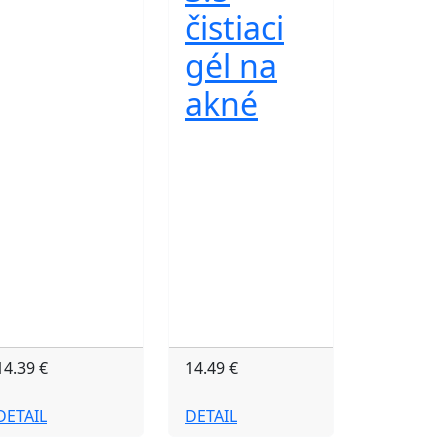
čistiaci
gél na
akné
14.39 €
14.49 €
DETAIL
DETAIL