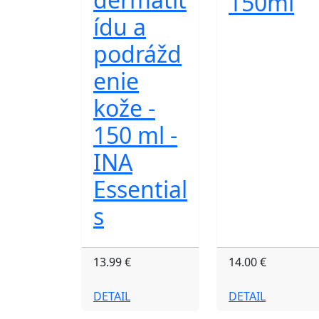
150ml
ídu a
podrážd
enie
kože -
150 ml -
INA
Essential
s
13.99 €
14.00 €
DETAIL
DETAIL