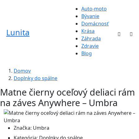
Auto-moto
Bývanie
Domácnosť
Lunita
Krása
Záhrada
Zdravie
Blog
Domov
Doplnky do spálne
Matne čierny oceľový deliaci rám
na záves Anywhere – Umbra
Značka:
Umbra
Kategória:
Doplnky do spálne