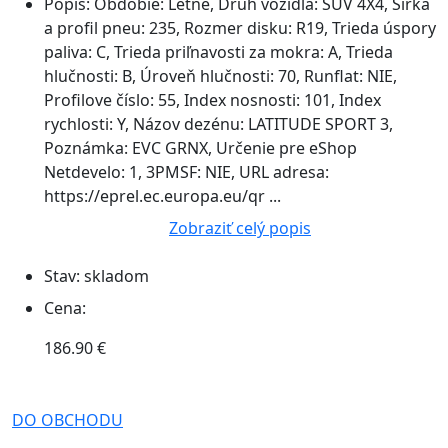
Popis:
Obdobie: Letné, Druh vozidla: SUV 4X4, Šírka
a profil pneu: 235, Rozmer disku: R19, Trieda úspory
paliva: C, Trieda priľnavosti za mokra: A, Trieda
hlučnosti: B, Úroveň hlučnosti: 70, Runflat: NIE,
Profilove číslo: 55, Index nosnosti: 101, Index
rychlosti: Y, Názov dezénu: LATITUDE SPORT 3,
Poznámka: EVC GRNX, Určenie pre eShop
Netdevelo: 1, 3PMSF: NIE, URL adresa:
https://eprel.ec.europa.eu/qr ...
Zobraziť celý popis
Stav:
skladom
Cena:
186.90 €
DO OBCHODU