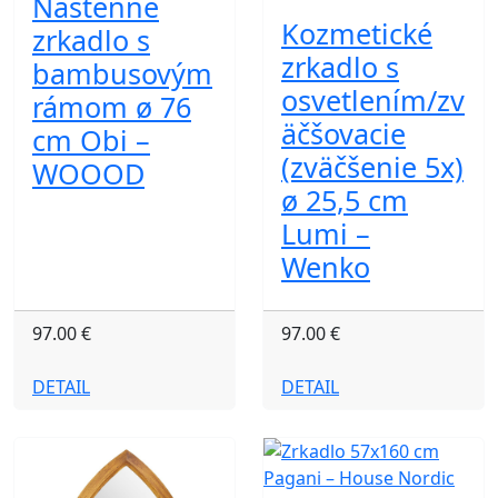
Nástenné
Kozmetické
zrkadlo s
zrkadlo s
bambusovým
osvetlením/zv
rámom ø 76
äčšovacie
cm Obi –
(zväčšenie 5x)
WOOOD
ø 25,5 cm
Lumi –
Wenko
97.00 €
97.00 €
DETAIL
DETAIL