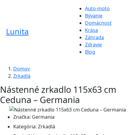
Auto-moto
Bývanie
Domácnosť
Lunita
Krása
Záhrada
Zdravie
Blog
Domov
Zrkadlá
Nástenné zrkadlo 115x63 cm
Ceduna – Germania
Značka:
Germania
Kategória:
Zrkadlá