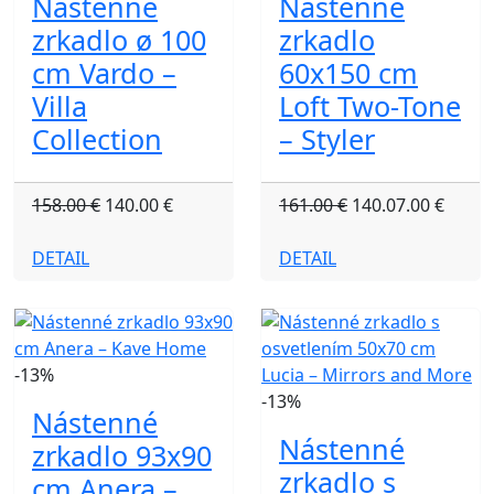
Nástenné
Nástenné
zrkadlo ø 100
zrkadlo
cm Vardo –
60x150 cm
Villa
Loft Two-Tone
Collection
– Styler
158.00 €
140.00 €
161.00 €
140.07.00 €
DETAIL
DETAIL
-13%
-13%
Nástenné
Nástenné
zrkadlo 93x90
zrkadlo s
cm Anera –