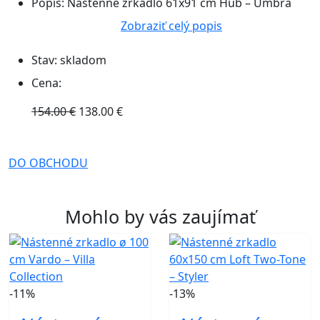
Popis:
Nástenné zrkadlo 61x91 cm Hub – Umbra
Zobraziť celý popis
Stav:
skladom
Cena:
154.00 €
138.00 €
DO OBCHODU
Mohlo by vás zaujímať
-11%
-13%