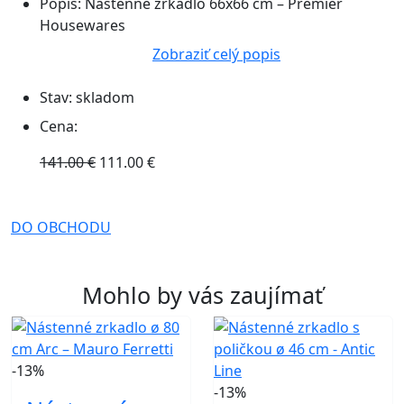
Popis:
Nástenné zrkadlo 66x66 cm – Premier
Housewares
Zobraziť celý popis
Stav:
skladom
Cena:
141.00 €
111.00 €
DO OBCHODU
Mohlo by vás zaujímať
-13%
-13%