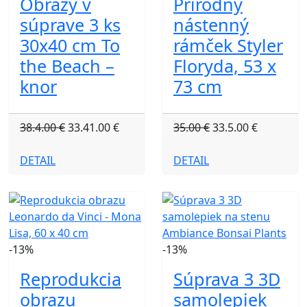
Obrazy v
Prírodný
súprave 3 ks
nástenný
30x40 cm To
rámček Styler
the Beach –
Floryda, 53 x
knor
73 cm
38.4.00 €
33.41.00 €
35.00 €
33.5.00 €
DETAIL
DETAIL
-13%
-13%
Reprodukcia
Súprava 3 3D
obrazu
samolepiek