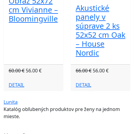
Obraz 52x72
Akustické
cm Vivianne –
panely v
Bloomingville
súprave 2 ks
52x52 cm Oak
– House
Nordic
60.00 €
56.00 €
66.00 €
56.00 €
DETAIL
DETAIL
Lunita
Katalóg obľubených produktov pre ženy na jednom
mieste.