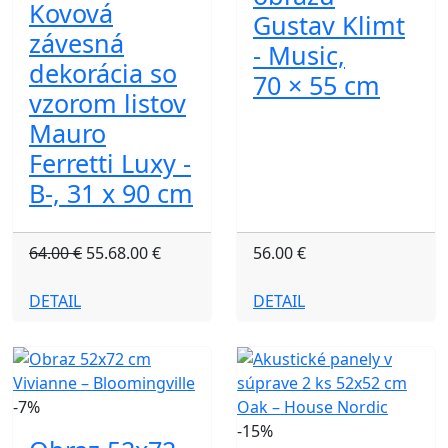
Kovová
Gustav Klimt
závesná
- Music,
dekorácia so
70 × 55 cm
vzorom listov
Mauro
Ferretti Luxy -
B-, 31 x 90 cm
64.00 €
55.68.00 €
56.00 €
DETAIL
DETAIL
-7%
-15%