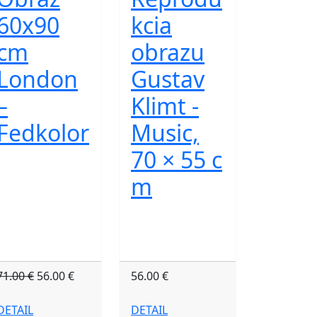
60x90
kcia
cm
obrazu
London
Gustav
–
Klimt -
Fedkolor
Music,
70 × 55 c
m
71.00 €
56.00 €
56.00 €
DETAIL
DETAIL