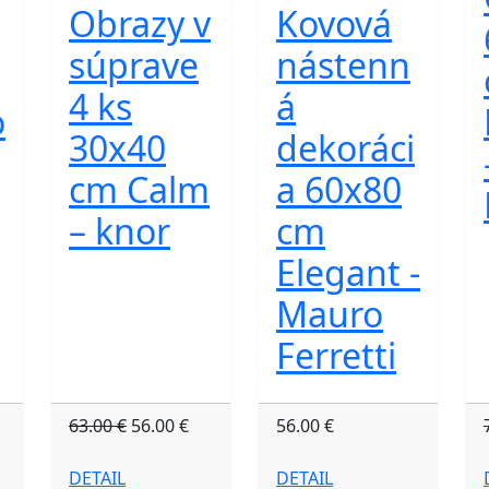
Obrazy v
Kovová
súprave
nástenn
4 ks
á
o
30x40
dekoráci
cm Calm
a 60x80
– knor
cm
Elegant -
Mauro
Ferretti
63.00 €
56.00 €
56.00 €
DETAIL
DETAIL