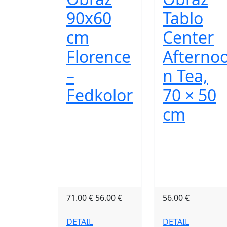
90x60
Tablo
cm
Center
Florence
Afterno
–
n Tea,
Fedkolor
70 × 50
cm
71.00 €
56.00 €
56.00 €
DETAIL
DETAIL