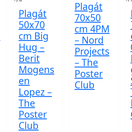
Plagát
Plagát
70x50
50x70
cm 4PM
n
cm Big
– Nord
Hug –
Projects
Berit
– The
Mogens
Poster
en
Club
Lopez –
The
Poster
Club