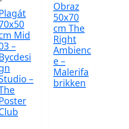
Obraz
Plagát
50x70
70x50
cm The
cm Mid
Right
03 –
Ambienc
Bycdesi
e –
gn
Malerifa
Studio –
brikken
The
Poster
Club