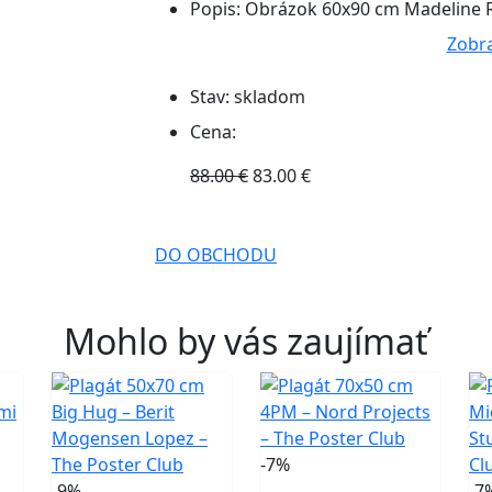
Popis:
Obrázok 60x90 cm Madeline R
Zobra
Stav:
skladom
Cena:
88.00 €
83.00 €
DO OBCHODU
Mohlo by vás zaujímať
-7%
-9%
-7