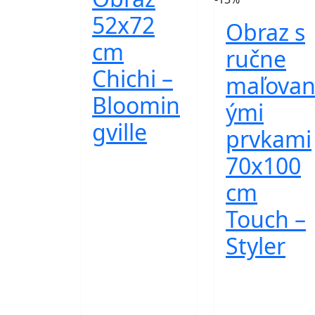
52x72
Obraz s
cm
ručne
Chichi –
maľova
Bloomin
ými
gville
prvkami
70x100
cm
Touch –
Styler