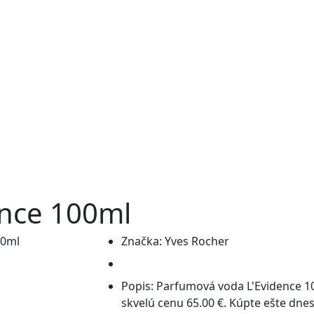
ence 100ml
Značka:
Yves Rocher
Popis:
Parfumová voda L'Evidence 
skvelú cenu 65.00 €. Kúpte ešte dn