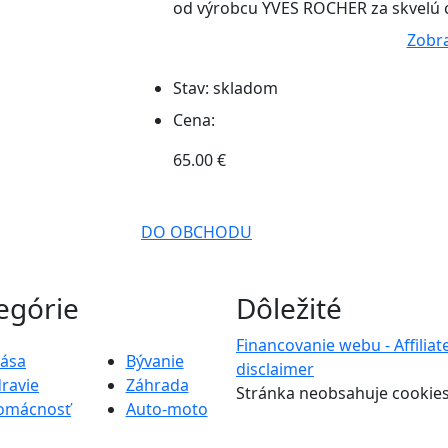
od výrobcu YVES ROCHER za skvelú c
Zobra
Stav:
skladom
Cena:
65.00 €
DO OBCHODU
egórie
Dôležité
Financovanie webu - Affiliat
rása
Bývanie
disclaimer
ravie
Záhrada
Stránka neobsahuje cookie
omácnosť
Auto-moto