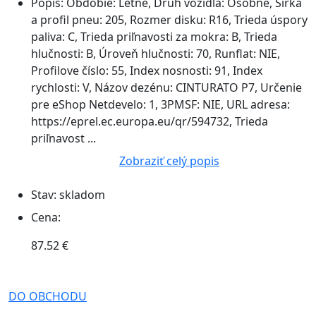
Popis:
Obdobie: Letné, Druh vozidla: Osobné, Šírka
a profil pneu: 205, Rozmer disku: R16, Trieda úspory
paliva: C, Trieda priľnavosti za mokra: B, Trieda
hlučnosti: B, Úroveň hlučnosti: 70, Runflat: NIE,
Profilove číslo: 55, Index nosnosti: 91, Index
rychlosti: V, Názov dezénu: CINTURATO P7, Určenie
pre eShop Netdevelo: 1, 3PMSF: NIE, URL adresa:
https://eprel.ec.europa.eu/qr/594732, Trieda
priľnavost ...
Zobraziť celý popis
Stav:
skladom
Cena:
87.52 €
DO OBCHODU