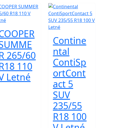
COOPER
Contine
SUMME
ntal
R 265/60
ContiSp
R18 110
ortCont
V Letné
act 5
SUV
235/55
R18 100
V Letné