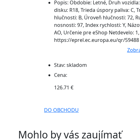
Popis:
Obdobie: Letné, Druh vozidla:
disku: R18, Trieda úspory paliva: C, T
hlučnosti: B, Úroveň hlučnosti: 72, Ru
nosnosti: 97, Index rychlosti: Y, N
AO, Určenie pre eShop Netdevelo: 1,
https://eprel.ec.europa.eu/qr/59488 .
Zobra
Stav:
skladom
Cena:
126.71 €
DO OBCHODU
Mohlo by vás zaujímať