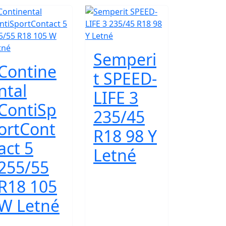
Semperi
Contine
t SPEED-
ntal
LIFE 3
ContiSp
235/45
ortCont
R18 98 Y
act 5
Letné
255/55
R18 105
W Letné