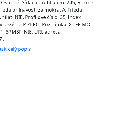
 Osobné, Šírka a profil pneu: 245, Rozmer
Trieda priľnavosti za mokra: A, Trieda
nflat: NIE, Profilove číslo: 35, Index
ázov dezénu: P ZERO, Poznámka: XL FR MO
1, 3PMSF: NIE, URL adresa:
...
ziť celý popis