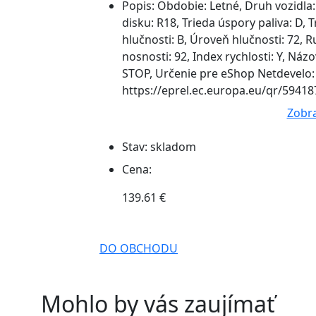
Popis:
Obdobie: Letné, Druh vozidla:
disku: R18, Trieda úspory paliva: D, 
hlučnosti: B, Úroveň hlučnosti: 72, Ru
nosnosti: 92, Index rychlosti: Y, N
STOP, Určenie pre eShop Netdevelo: 
https://eprel.ec.europa.eu/qr/594187 
Zobra
Stav:
skladom
Cena:
139.61 €
DO OBCHODU
Mohlo by vás zaujímať