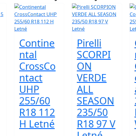
Contine
Pirelli
ntal
SCORPI
CrossCo
ON
ntact
VERDE
UHP
ALL
255/60
SEASON
R18 112
235/50
H Letné
R18 97 V
Letné