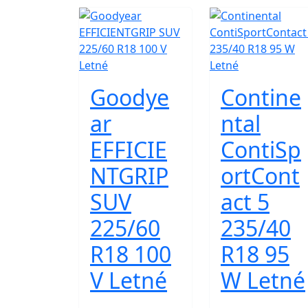
Goodye
Contine
ar
ntal
EFFICIE
ContiSp
NTGRIP
ortCont
SUV
act 5
225/60
235/40
R18 100
R18 95
V Letné
W Letné